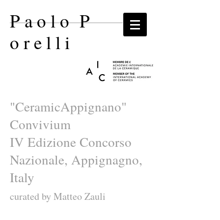
P a o l o P
o r e l l i​
"CeramicAppignano"
Convivium
IV Edizione Concorso
Nazionale, Appignagno,
Italy
curated by Matteo Zauli