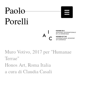
Paolo
Porelli
Muro Votivo, 2017 per "Humanae
Terrae"
Honos Art, Roma Italia
a cura di Claudia Casali