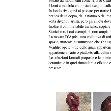
attuato da movimenti come Arts & Craft
I forni a muffola erano stati eseguiti sul
In fondo rivolgersi al passato per trarne
pratica della copia, dalla natura o dai ma
volta divenuti artisti, però gli allievi d
Inoltre il confine labile tra falso, copia
Storicismo, i cui esemplari sono ampiame
La mostra D'Après, una collettiva di ar
spazio attinente all'intuizione che l'ha isp
Ventitré opere – tre delle quali apparten
appartiene all'arte o piuttosto alla cultur
Le soluzioni formali proposte e le poeti
ceramica e in quel rimandare a ciò che e
presente.