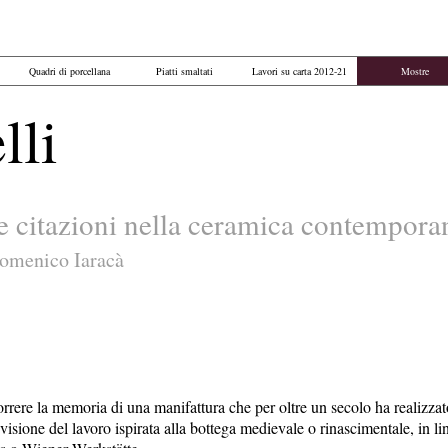
Quadri di porcellana
Piatti smaltati
Lavori su carta 2012-21
Mostre
lli
 citazioni nella ceramica contempor
Domenico Iaracà
rrere la memoria di una manifattura che per oltre un secolo ha realizzato
a visione del lavoro ispirata alla bottega medievale o rinascimentale, in