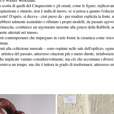
s o Wiener Werkstätte.
la scorta di quelli del Cinquecento e gli ornati, come le figure, replicava
 ispirazione e stimolo, non è nulla di nuovo, se si pensa a quanto l'educ
estri! D'après, si diceva - cioè preso da - per rendere esplicita la fonte, 
ovrebbero talmente assimilato o rifiutato i propri modelli, da passare agev
 e rinascita, costituisce un argomento inerente alla genesi della Rubboli, 
nte attestati nel museo.
tisti contemporanei che impiegano in varie forme la ceramica come veicol
irata.
enti alla collezione museale – sono ospitate nelle sale dell'opificio, ogn
a artistica del passato, attraverso citazioni più o meno dirette, rielaborazi
che implicate variano considerevolmente, ma ciò che accomuna i diversi c
sisteva un tempo, ma che è tuttora in grado di trasformarsi, attraverso u