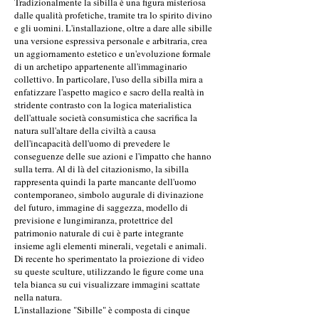
Tradizionalmente la sibilla è una figura misteriosa
dalle qualità profetiche, tramite tra lo spirito divino
e gli uomini. L'installazione, oltre a dare alle sibille
una versione espressiva personale e arbitraria, crea
un aggiornamento estetico e un'evoluzione formale
di un archetipo appartenente all'immaginario
collettivo. In particolare, l'uso della sibilla mira a
enfatizzare l'aspetto magico e sacro della realtà in
stridente contrasto con la logica materialistica
dell'attuale società consumistica che sacrifica la
natura sull'altare della civiltà a causa
dell'incapacità dell'uomo di prevedere le
conseguenze delle sue azioni e l'impatto che hanno
sulla terra. Al di là del citazionismo, la sibilla
rappresenta quindi la parte mancante dell'uomo
contemporaneo, simbolo augurale di divinazione
del futuro, immagine di saggezza, modello di
previsione e lungimiranza, protettrice del
patrimonio naturale di cui è parte integrante
insieme agli elementi minerali, vegetali e animali.
Di recente ho sperimentato la proiezione di video
su queste sculture, utilizzando le figure come una
tela bianca su cui visualizzare immagini scattate
nella natura.
L'installazione "Sibille" è composta di cinque