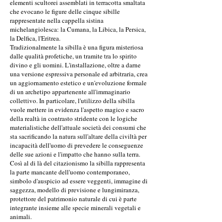
elementi scultorei assemblati in terracotta smaltata
che evocano le figure delle cinque sibille
rappresentate nella cappella sistina
michelangiolesca: la Cumana, la Libica, la Persica,
la Delfica, l'Eritrea.
Tradizionalmente la sibilla è una figura misteriosa
dalle qualità profetiche, un tramite tra lo spirito
divino e gli uomini. L'installazione, oltre a darne
una versione espressiva personale ed arbitraria, crea
un aggiornamento estetico e un'evoluzione formale
di un archetipo appartenente all'immaginario
collettivo. In particolare, l'utilizzo della sibilla
vuole mettere in evidenza l'aspetto magico e sacro
della realtà in contrasto stridente con le logiche
materialistiche dell'attuale società dei consumi che
sta sacrificando la natura sull'altare della civiltà per
incapacità dell'uomo di prevedere le conseguenze
delle sue azioni e l'impatto che hanno sulla terra.
Così al di là del citazionismo la sibilla rappresenta
la parte mancante dell'uomo contemporaneo,
simbolo d'auspicio ad essere veggenti, immagine di
saggezza, modello di previsione e lungimiranza,
protettore del patrimonio naturale di cui è parte
integrante insieme alle specie minerali vegetali e
animali.